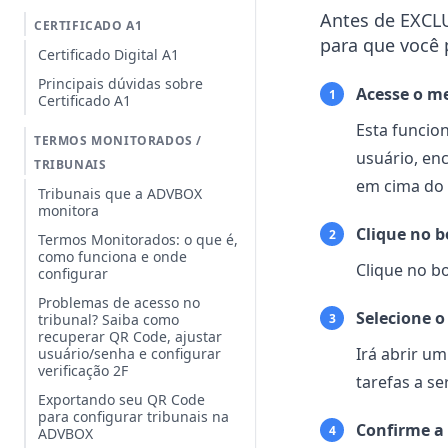
Antes de EXCL
CERTIFICADO A1
para que você 
Certificado Digital A1
Principais dúvidas sobre
Acesse o m
1
Certificado A1
Esta funcio
TERMOS MONITORADOS /
usuário, en
TRIBUNAIS
em cima do 
Tribunais que a ADVBOX
monitora
Clique no 
2
Termos Monitorados: o que é,
como funciona e onde
Clique no b
configurar
Problemas de acesso no
Selecione o
3
tribunal? Saiba como
recuperar QR Code, ajustar
Irá abrir u
usuário/senha e configurar
verificação 2F
tarefas a s
Exportando seu QR Code
para configurar tribunais na
Confirme a 
4
ADVBOX