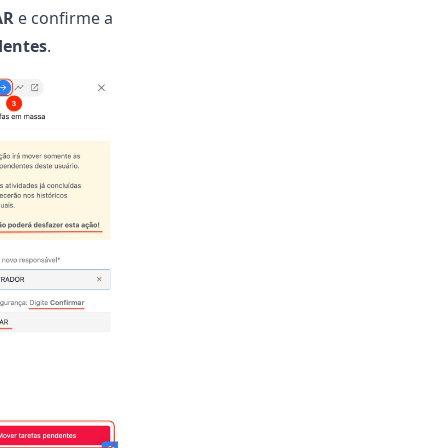
AR
e confirme a
dentes
.