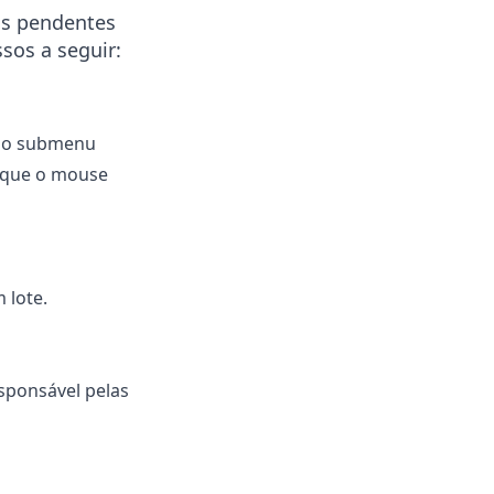
as pendentes
sos a seguir:
 no submenu
loque o mouse
 lote.
sponsável pelas