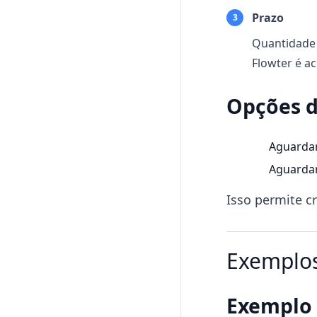
Prazo
3
Quantidade 
Flowter é a
Opções d
Aguardar 
Aguardar
Isso permite c
Exemplos
Exemplo 