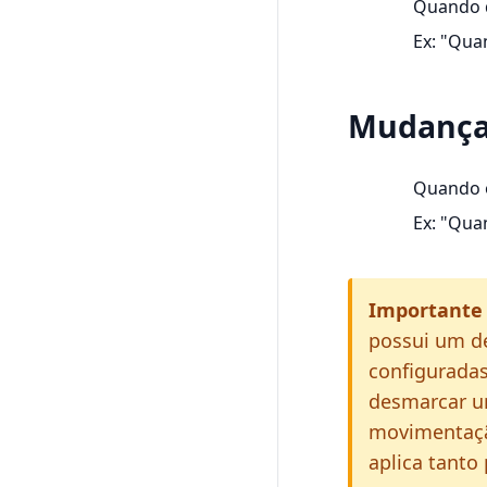
Quando q
Ex: "Quan
Mudança 
Quando o
Ex: "Qua
Importante 
possui um de
configuradas
desmarcar um
movimentaçã
aplica tanto