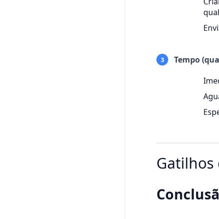
Cria
qual
Envi
Tempo (qua
3
Ime
Agua
Esp
Gatilhos 
Conclusã