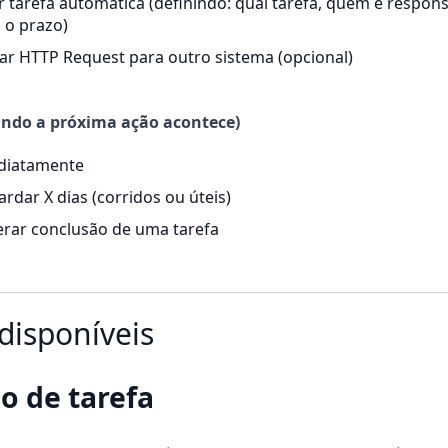
r tarefa automática (definindo: qual tarefa, quem é respons
 o prazo)
ar HTTP Request para outro sistema (opcional)
ndo a próxima ação acontece)
diatamente
rdar X dias (corridos ou úteis)
erar conclusão de uma tarefa
disponíveis
o de tarefa