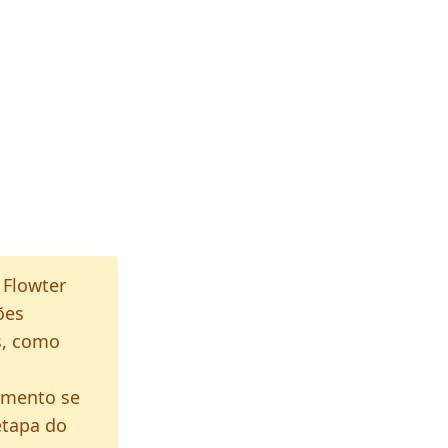
 Flowter
ões
s, como
amento se
etapa do