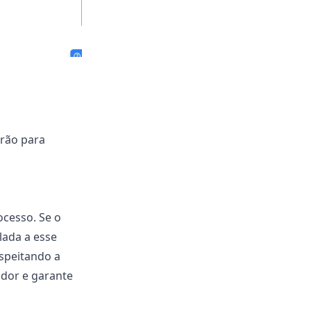
drão para
ocesso. Se o
lada a esse
espeitando a
ador e garante