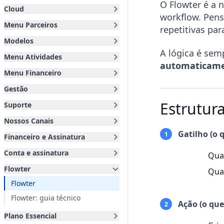
O Flowter é a 
Cloud
workflow. Pens
Menu Parceiros
repetitivas par
Modelos
A lógica é se
Menu Atividades
automaticam
Menu Financeiro
Gestão
Estrutur
Suporte
Nossos Canais
Gatilho (o q
1
Financeiro e Assinatura
Conta e assinatura
Qua
Flowter
Qua
Flowter
Flowter: guia técnico
Ação (o que
2
Plano Essencial