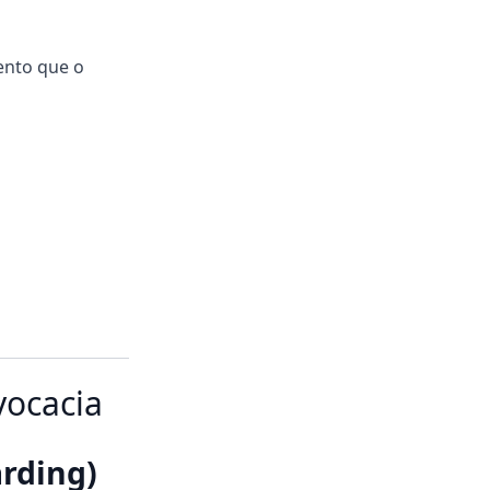
ento que o
vocacia
arding)