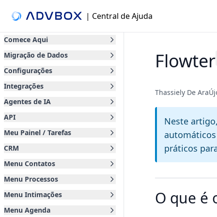
| Central de Ajuda
Comece Aqui
Flowter
Migração de Dados
Configurações
Integrações
Thassiely De AraÚ
Agentes de IA
API
Neste artigo
Meu Painel / Tarefas
automáticos 
práticos para
CRM
Menu Contatos
Menu Processos
O que é 
Menu Intimações
Menu Agenda