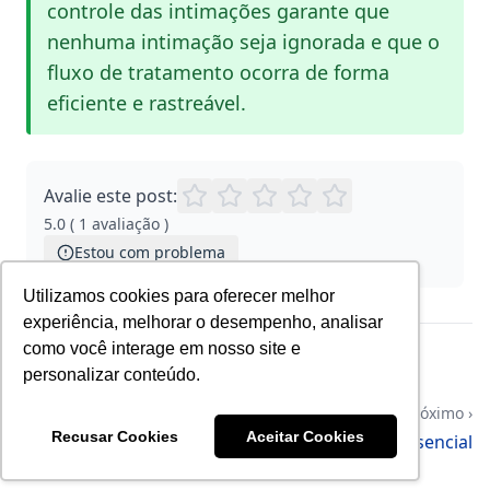
controle das intimações garante que
nenhuma intimação seja ignorada e que o
fluxo de tratamento ocorra de forma
eficiente e rastreável.
Avalie este post:
5.0
(
1
avaliação
)
Estou com problema
Utilizamos cookies para oferecer melhor
experiência, melhorar o desempenho, analisar
como você interage em nosso site e
‹ Anterior
personalizar conteúdo.
Menu tarefas - Plano Essencial
Próximo ›
Recusar Cookies
Aceitar Cookies
Menu Atividades - Plano Essencial