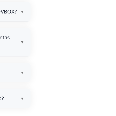
ADVBOX?
ntas
o?