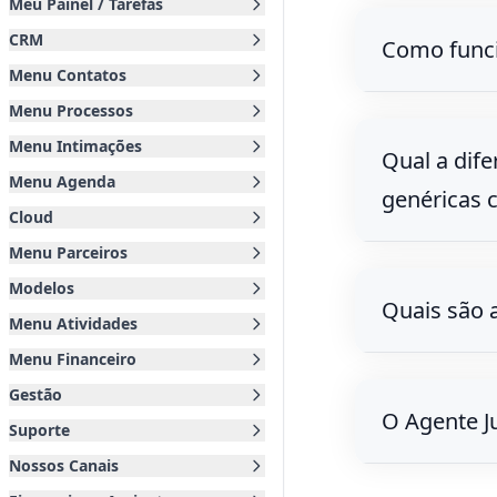
Meu Painel / Tarefas
CRM
Como funcio
Menu Contatos
Menu Processos
Menu Intimações
Qual a dif
Menu Agenda
genéricas 
Cloud
Menu Parceiros
Modelos
Quais são 
Menu Atividades
Menu Financeiro
Gestão
O Agente J
Suporte
Nossos Canais