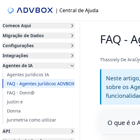
| Central de Ajuda
Comece Aqui
FAQ - A
Migração de Dados
Configurações
Integrações
Thassiely De AraÚ
Agentes de IA
Agentes Jurídicos IA
Neste artigo
FAQ - Agentes Jurídicos ADVBOX
sobre os Ag
FAQ - Donn@
funcionalida
Justin-e
Donna
Jurimetria como utilizar
O que é o 
API