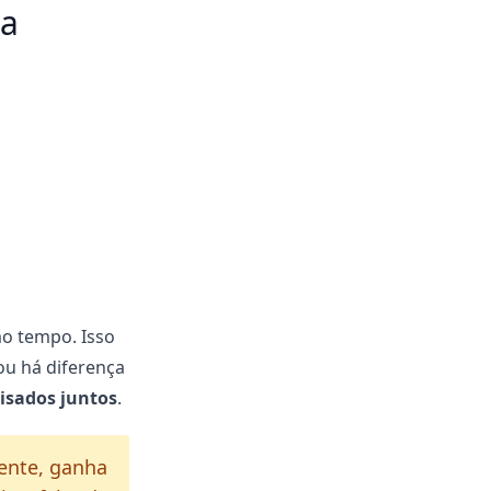
xa
mo tempo. Isso
ou há diferença
isados juntos
.
ente, ganha