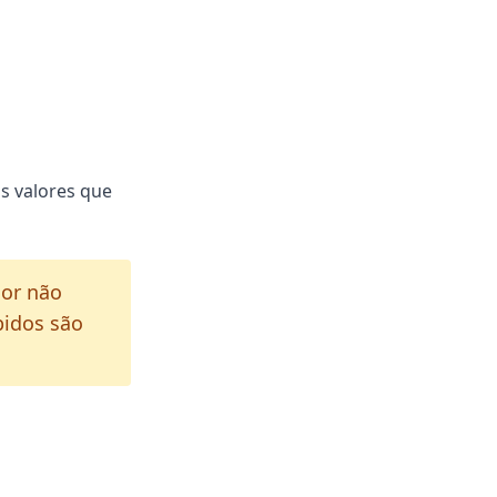
s valores que
lor não
bidos são