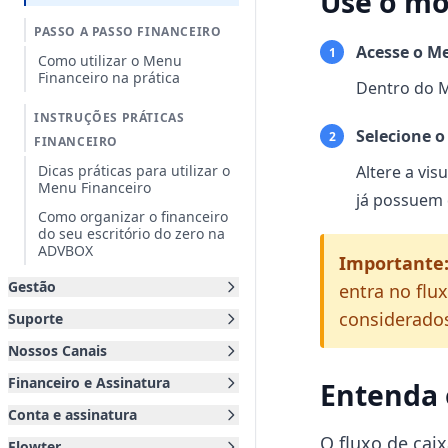
Use o mo
PASSO A PASSO FINANCEIRO
Acesse o M
1
Como utilizar o Menu
Financeiro na prática
Dentro do Me
INSTRUÇÕES PRÁTICAS
Selecione 
2
FINANCEIRO
Dicas práticas para utilizar o
Altere a vis
Menu Financeiro
já possuem 
Como organizar o financeiro
do seu escritório do zero na
ADVBOX
Importante
Gestão
entra no flu
considerado
Suporte
Nossos Canais
Financeiro e Assinatura
Entenda 
Conta e assinatura
O fluxo de cai
Flowter