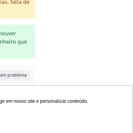
as, falta de
houver
inheiro que
com problema
ge em nosso site e personalizar conteúdo.
Próximo ›
Nenhum