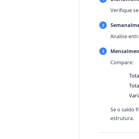
Verifique s
Semanalme
2
Analise ent
Mensalmen
3
Compare:
Tota
Tota
Vari
Se o saldo f
estrutura.