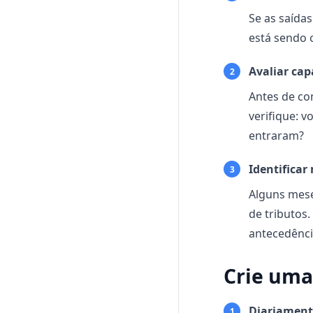
Se as saída
está sendo 
Avaliar ca
2
Antes de co
verifique: 
entraram?
Identificar
3
Alguns mes
de tributos
antecedênci
Crie uma
Diariament
1