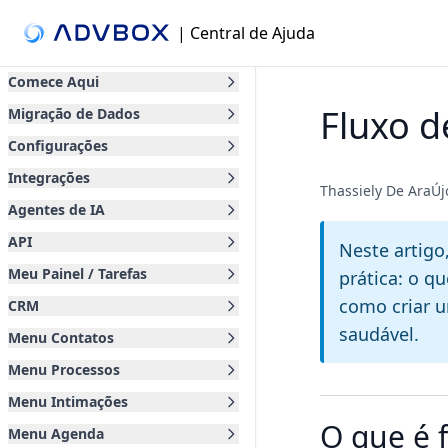
| Central de Ajuda
Comece Aqui
Fluxo d
Migração de Dados
Configurações
Integrações
Thassiely De AraÚ
Agentes de IA
API
Neste artigo
Meu Painel / Tarefas
prática: o q
como criar u
CRM
saudável.
Menu Contatos
Menu Processos
Menu Intimações
O que é 
Menu Agenda