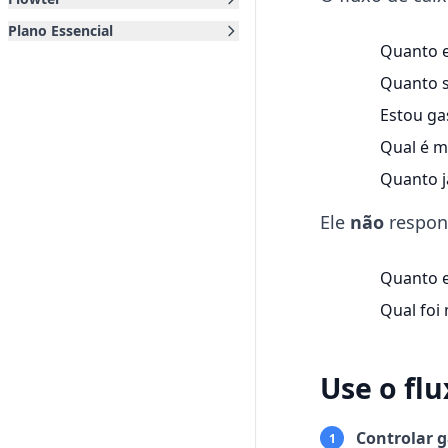
Plano Essencial
Quanto e
Quanto s
Estou ga
Qual é m
Quanto j
Ele
não
respon
Quanto e
Qual foi
Use o flu
Controlar 
1