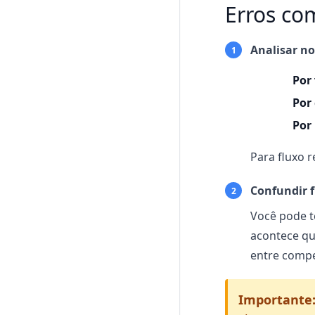
Erros co
Analisar n
1
Por
Por
Por
Para fluxo 
Confundir f
2
Você pode t
acontece qu
entre compe
Importante