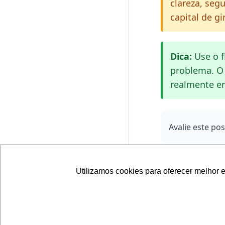
clareza, seg
capital de g
Dica:
Use o 
problema. O 
realmente en
Avalie este pos
Utilizamos cookies para oferecer melhor 
‹ Anterior
Erros comuns no M