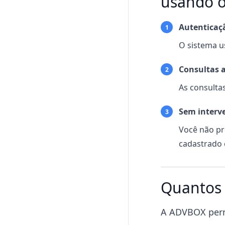
usando o
Autenticaç
1
O sistema us
Consultas 
2
As consultas
Sem interv
3
Você não pr
cadastrado 
Quantos 
A ADVBOX perm