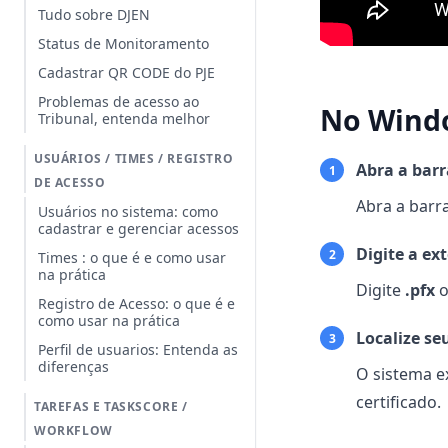
Tudo sobre DJEN
Status de Monitoramento
Cadastrar QR CODE do PJE
Problemas de acesso ao
No Wind
Tribunal, entenda melhor
USUÁRIOS / TIMES / REGISTRO
Abra a barr
1
DE ACESSO
Abra a barra
Usuários no sistema: como
cadastrar e gerenciar acessos
Digite a ex
2
Times : o que é e como usar
na prática
Digite
.pfx
Registro de Acesso: o que é e
como usar na prática
Localize se
3
Perfil de usuarios: Entenda as
diferenças
O sistema e
certificado.
TAREFAS E TASKSCORE /
WORKFLOW