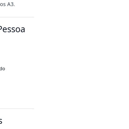
os A3.
 Pessoa
do
s