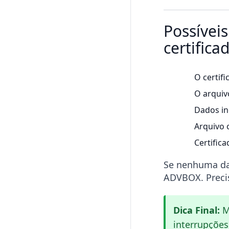
Possívei
certifica
O certif
O arqui
Dados in
Arquivo 
Certific
Se nenhuma das
ADVBOX.
Prec
Dica Final:
Ma
interrupções