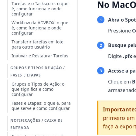
No MacO
Tarefas e o Taskscore: o que
é, como funciona e onde
configurar
Abra o Spot
1
Workflow da ADVBOX: o que
é, como funciona e onde
Pressione
C
configurar
Transferir tarefas em lote
Busque pel
2
para outro usuário
Inativar e Restaurar Tarefas
Digite
.pfx
e
GRUPOS E TIPOS DE AÇÃO /
Acesse a pa
3
FASES E ETAPAS
Clique em
B
Grupos e Tipos de Ação: o
que significa e como
armazenado
configurar
Fases e Etapas: o que é, para
que serve e como configurar
Importante
primeiro em
NOTIFICAÇÕES / CAIXA DE
faça a expor
ENTRADA