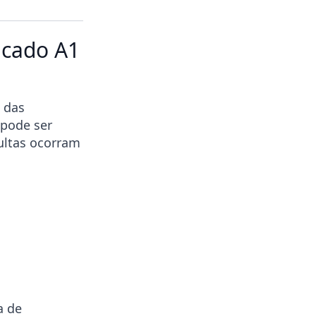
icado A1
 das
 pode ser
ultas ocorram
a de