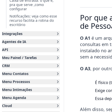
Caixa de entrada: o que é,
pra que serve ,como
configurar
Por que 
Notificações: veja como esse
recurso facilita a rotina do
de Pessoa
escritório
Integrações
O A1
é um arqu
Agentes de IA
consultas em t
API
instalado no 
sem a necessi
Meu Painel / Tarefas
CRM
O A3
, por outr
Menu Contatos
Menu Processos
É físico 
Menu Intimações
Exige co
Menu Agenda
Essa dep
Cloud
Além disso, se