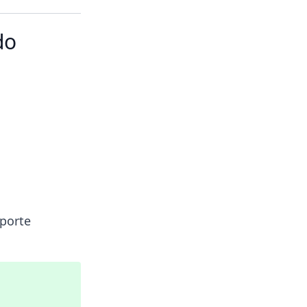
do
porte