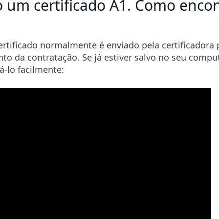
o um certificado A1. Como encon
ertificado normalmente é enviado pela certificadora 
o da contratação. Se já estiver salvo no seu comput
zá-lo facilmente: