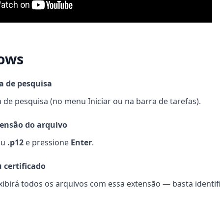
ows
a de pesquisa
 de pesquisa (no menu Iniciar ou na barra de tarefas).
tensão do arquivo
ou
.p12
e pressione
Enter
.
u certificado
xibirá todos os arquivos com essa extensão — basta identif