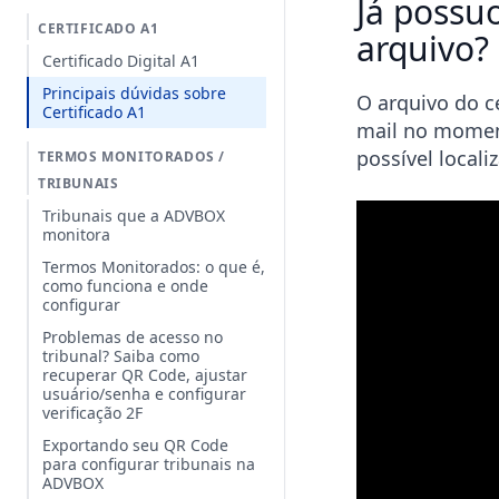
Já possu
CERTIFICADO A1
arquivo?
Certificado Digital A1
Principais dúvidas sobre
O arquivo do c
Certificado A1
mail no moment
possível locali
TERMOS MONITORADOS /
TRIBUNAIS
Tribunais que a ADVBOX
monitora
Termos Monitorados: o que é,
como funciona e onde
configurar
Problemas de acesso no
tribunal? Saiba como
recuperar QR Code, ajustar
usuário/senha e configurar
verificação 2F
Exportando seu QR Code
para configurar tribunais na
ADVBOX