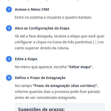
Acesse o Menu CRM
1
Entre no sistema e visualize o quadro Kanban.
Abra as Configurações da Etapa
2
Vá até a fase desejada, localize a etapa que você quer
configurar e clique no ícone de três pontinhos (⋮) no
canto superior direito da coluna.
Edite a Etapa
3
No menu que aparece, escolha
"Editar etapa"
.
Defina o Prazo de Estagnação
4
No campo
"Prazo de estagnação (dias corridos)"
,
informe quantos dias o processo pode ficar parado
antes de ser considerado estagnado.
Sugestões de prazos: