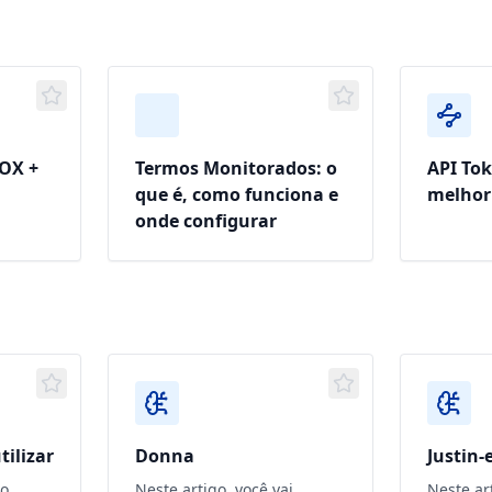
OX +
Termos Monitorados: o
API To
que é, como funciona e
melhor
onde configurar
tilizar
Donna
Justin-
ão
Neste artigo, você vai
Neste art