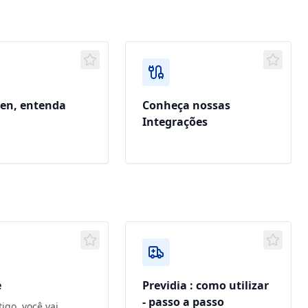
ken, entenda
Conheça nossas
Integrações
e
Previdia : como utilizar
- passo a passo
igo, você vai